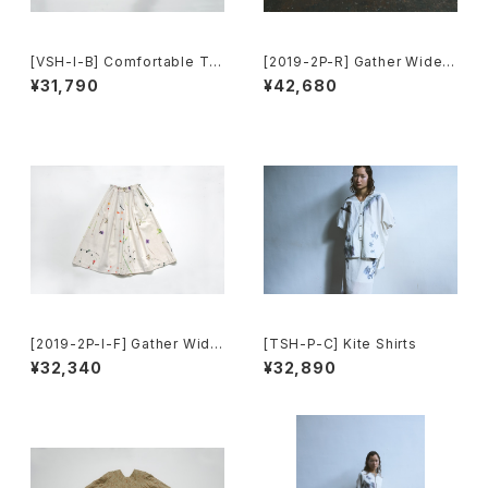
[VSH-I-B] Comfortable To
[2019-2P-R] Gather Wide P
ps(Long Sleeve)
ants
¥31,790
¥42,680
[2019-2P-I-F] Gather Wide
[TSH-P-C] Kite Shirts
Pants
¥32,340
¥32,890