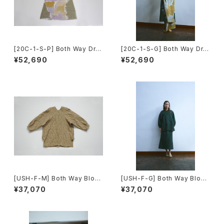
[20C-1-S-P] Both Way Dre
[20C-1-S-G] Both Way Dre
ss
ss
¥52,690
¥52,690
[USH-F-M] Both Way Blous
[USH-F-G] Both Way Blous
e
e
¥37,070
¥37,070