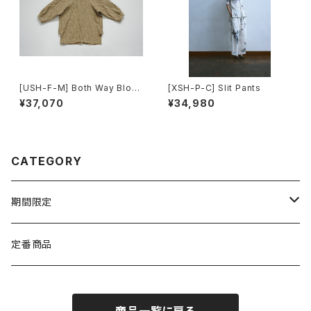
[USH-F-M] Both Way Blous
[XSH-P-C] Slit Pants
e
¥37,070
¥34,980
CATEGORY
期間限定
TEXTILE
定番商品
WEAR