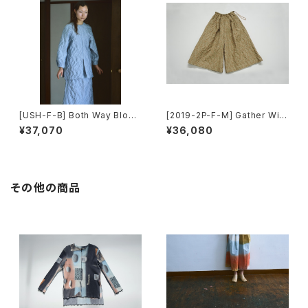
[USH-F-B] Both Way Blous
[2019-2P-F-M] Gather Wid
e
e Pants
¥37,070
¥36,080
その他の商品