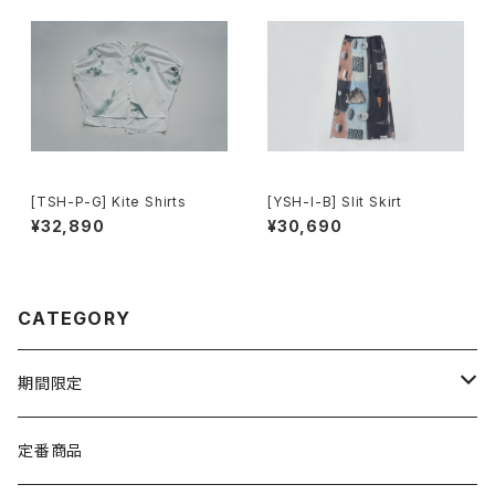
[TSH-P-G] Kite Shirts
[YSH-I-B] Slit Skirt
¥32,890
¥30,690
CATEGORY
期間限定
TEXTILE
定番商品