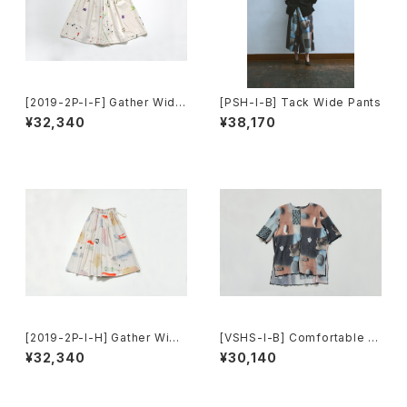
[2019-2P-I-F] Gather Wide
[PSH-I-B] Tack Wide Pants
Pants
¥32,340
¥38,170
[2019-2P-I-H] Gather Wide
[VSHS-I-B] Comfortable T
Pants
ops(Short Sleeve)
¥32,340
¥30,140