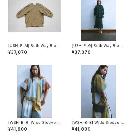
[USH-F-M] Both Way Blous
[USH-F-G] Both Way Blous
e
e
¥37,070
¥37,070
[WSH-B-R] Wide Sleeve S
[WSH-B-B] Wide Sleeve S
hirts
hirts
¥41,800
¥41,800