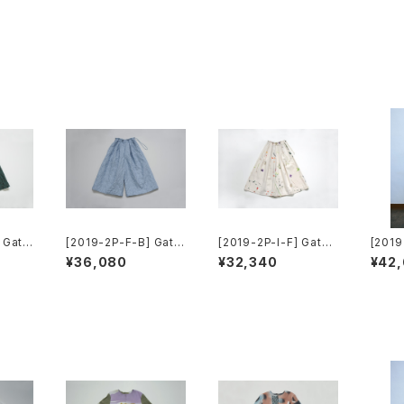
 Gath
[2019-2P-F-B] Gath
[2019-2P-I-F] Gathe
[2019
er Wide Pants
r Wide Pants
Wide
¥36,080
¥32,340
¥42