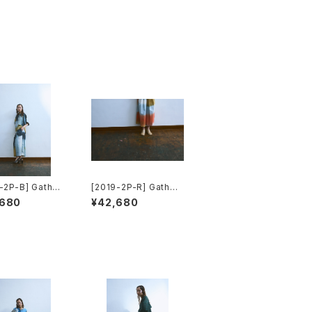
-2P-B] Gather
[2019-2P-R] Gather
 Pants
Wide Pants
,680
¥42,680