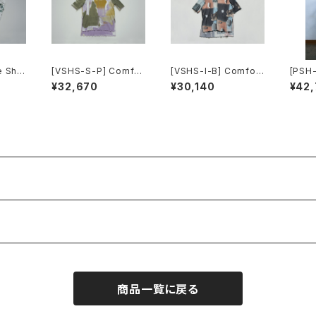
 Shir
[VSHS-S-P] Comfor
[VSHS-I-B] Comfort
[PSH-
table Tops(Short Sl
able Tops(Short Sle
de Pa
¥32,670
¥30,140
¥42
eeve)
eve)
商品一覧に戻る