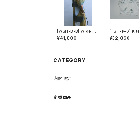
[WSH-B-B] Wide Sl
[TSH-P-G] Kite
eeve Shirts
ts
¥41,800
¥32,890
CATEGORY
期間限定
TEXTILE
定番商品
WEAR
BOTTOMS