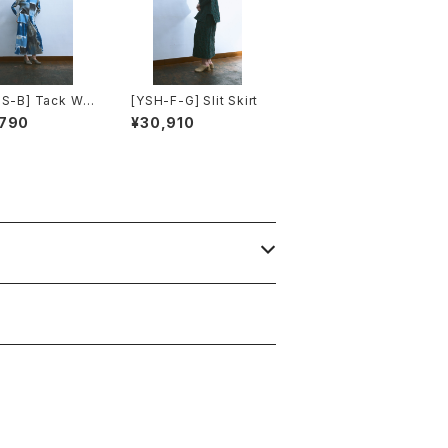
S-B] Tack Wi
[YSH-F-G] Slit Skirt
nts
,790
¥30,910