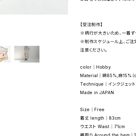
【受注制作】
※柄行が大きいため、一着ず
※制作スケジュール上、ご注
注意ください。
color｜Hobby
Material｜綿85%,麻15%（c
Technique｜インクジェットプリン
Made in JAPAN
Size｜Free
着丈 length｜83cm
ウエスト Waist｜71cm
裾周り Around the hem｜1