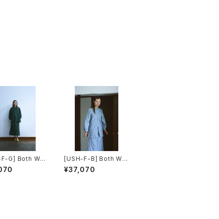
F-G] Both Wa
[USH-F-B] Both Wa
use
y Blouse
070
¥37,070