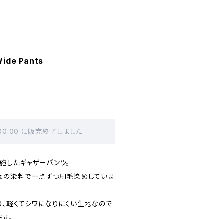
Wide Pants
 00:00 に販売終了しました
施したギャザーパンツ。
ジュの染料で一点ずつ刷毛染めしていま
り、軽くてシワになりにくい生地なので
す。