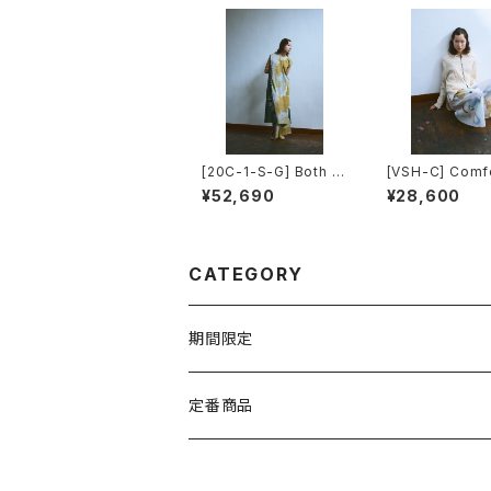
[20C-1-S-G] Both W
[VSH-C] Comf
ay Dress
e Tops(Long 
¥52,690
¥28,600
e)
CATEGORY
期間限定
TEXTILE
定番商品
WEAR