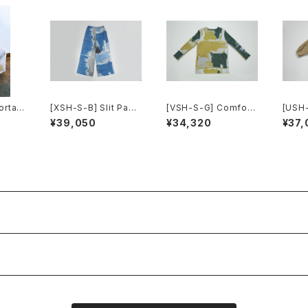
ortabl
[XSH-S-B] Slit Pant
[VSH-S-G] Comfort
[USH
Sleev
s
able Tops(Long Sle
y Blo
¥39,050
¥34,320
¥37,
eve)