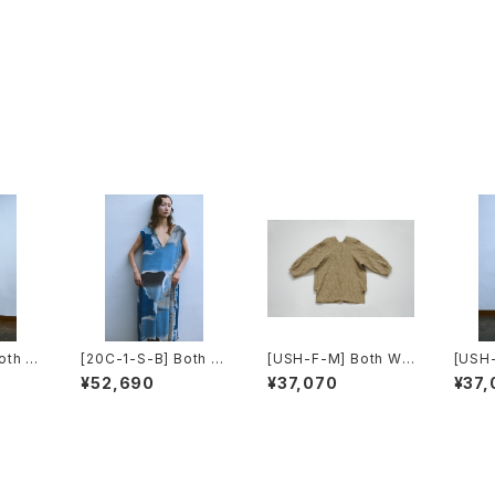
oth W
[20C-1-S-B] Both W
[USH-F-M] Both Wa
[USH-
ay Dress
y Blouse
y Blo
¥52,690
¥37,070
¥37,