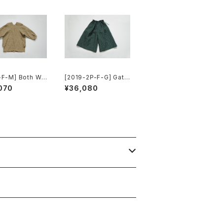
-F-M] Both Wa
[2019-2P-F-G] Gath
use
er Wide Pants
070
¥36,080