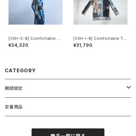
[VSH-S-B] Comfortable To
[VSH-I-B] Comfortable To
ps(Long Sleeve)
ps(Long Sleeve)
¥34,320
¥31,790
CATEGORY
期間限定
TEXTILE
定番商品
WEAR