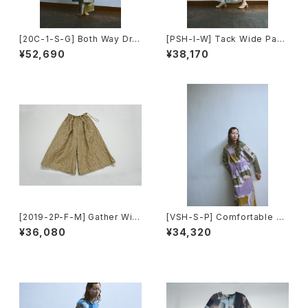
[20C-1-S-G] Both Way Dre
[PSH-I-W] Tack Wide Pant
ss
s
¥52,690
¥38,170
[2019-2P-F-M] Gather Wid
[VSH-S-P] Comfortable To
e Pants
ps(Long Sleeve)
¥36,080
¥34,320