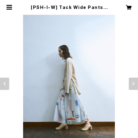
[PSH-I-W] Tack Wide Pants |
YUI MATSUDA