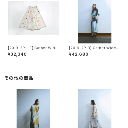
[2019-2P-I-F] Gather Wide
[2019-2P-B] Gather Wide P
Pants
ants
¥32,340
¥42,680
その他の商品