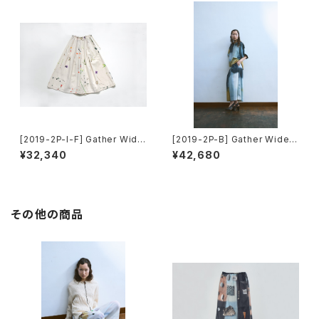
[2019-2P-I-F] Gather Wide
[2019-2P-B] Gather Wide P
Pants
ants
¥32,340
¥42,680
その他の商品