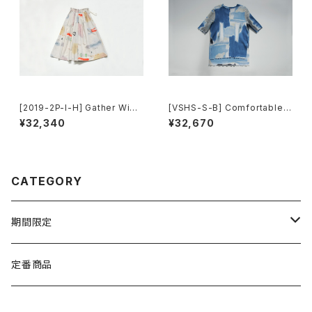
[2019-2P-I-H] Gather Wide
[VSHS-S-B] Comfortable T
Pants
ops(Short Sleeve)
¥32,340
¥32,670
CATEGORY
期間限定
TEXTILE
定番商品
WEAR