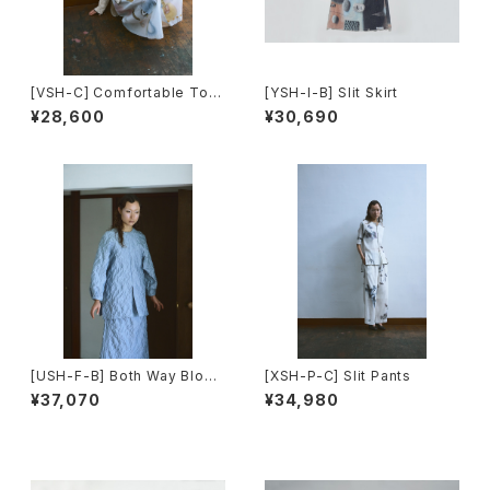
[VSH-C] Comfortable Top
[YSH-I-B] Slit Skirt
s(Long Sleeve)
¥28,600
¥30,690
[USH-F-B] Both Way Blous
[XSH-P-C] Slit Pants
e
¥37,070
¥34,980