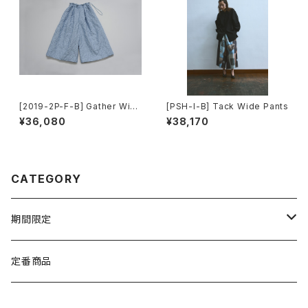
[2019-2P-F-B] Gather Wid
[PSH-I-B] Tack Wide Pants
e Pants
¥36,080
¥38,170
CATEGORY
期間限定
TEXTILE
定番商品
WEAR