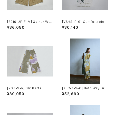
[2019-2P-F-M] Gather Wid
[VSHS-P-G] Comfortable T
e Pants
ops(Short Sleeve)
¥36,080
¥30,140
[XSH-S-P] Slit Pants
[20C-1-S-G] Both Way Dre
ss
¥39,050
¥52,690