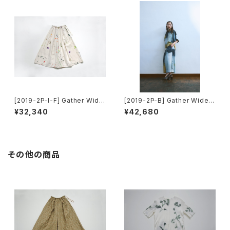
[2019-2P-I-F] Gather Wide
[2019-2P-B] Gather Wide P
Pants
ants
¥32,340
¥42,680
その他の商品