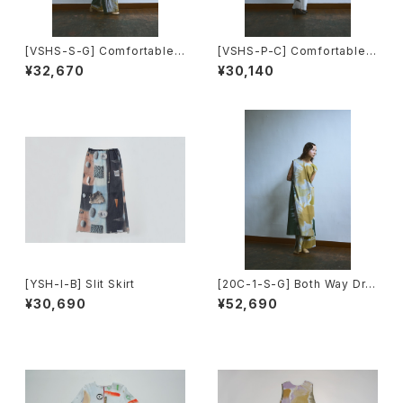
[VSHS-S-G] Comfortable
[VSHS-P-C] Comfortable T
Tops(Short Sleeve)
ops(Short Sleeve)
¥32,670
¥30,140
[YSH-I-B] Slit Skirt
[20C-1-S-G] Both Way Dre
ss
¥30,690
¥52,690