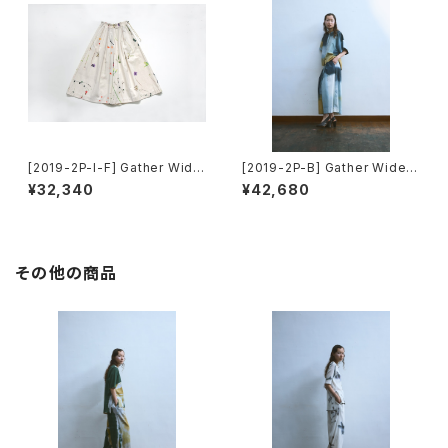
[2019-2P-I-F] Gather Wide
[2019-2P-B] Gather Wide P
Pants
ants
¥32,340
¥42,680
その他の商品