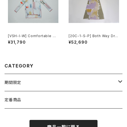
[VSH-I-W] Comfortable To
[20C-1-S-P] Both Way Dre
ps(Long Sleeve)
ss
¥31,790
¥52,690
CATEGORY
期間限定
TEXTILE
定番商品
WEAR