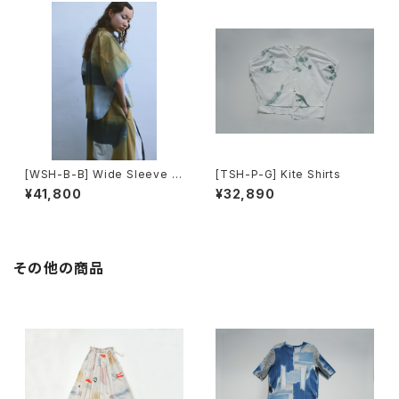
[WSH-B-B] Wide Sleeve S
[TSH-P-G] Kite Shirts
hirts
¥41,800
¥32,890
その他の商品