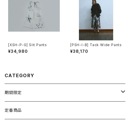
[XSH-P-G] Slit Pants
[PSH-I-B] Tack Wide Pants
¥34,980
¥38,170
CATEGORY
期間限定
TEXTILE
定番商品
WEAR