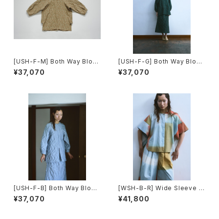
[USH-F-M] Both Way Blous
[USH-F-G] Both Way Blous
e
e
¥37,070
¥37,070
[USH-F-B] Both Way Blous
[WSH-B-R] Wide Sleeve S
e
hirts
¥37,070
¥41,800