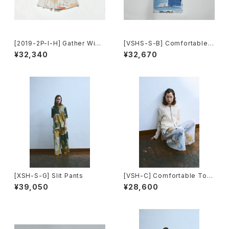
[2019-2P-I-H] Gather Wide
[VSHS-S-B] Comfortable T
Pants
ops(Short Sleeve)
¥32,340
¥32,670
[XSH-S-G] Slit Pants
[VSH-C] Comfortable Top
s(Long Sleeve)
¥39,050
¥28,600