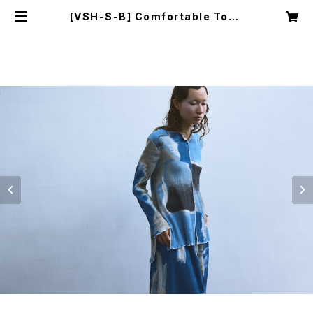
[VSH-S-B] Comfortable Tops
(Long Sleeve) | YUI MATSUDA